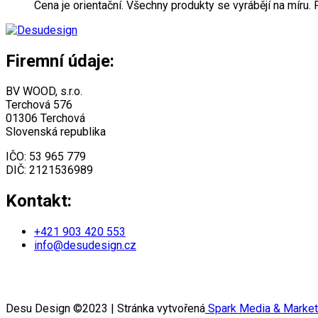
Cena je orientační. Všechny produkty se vyrábějí na míru
Firemní údaje:
BV WOOD, s.r.o.
Terchová 576
01306 Terchová
Slovenská republika
IČO: 53 965 779
DIČ: 2121536989
Kontakt:
+421 903 420 553
info@desudesign.cz
Všeobecné obchodní podmínky
Zásady ochrany osobních údajů
Desu Design ©2023 | Stránka vytvořená
Spark Media & Market