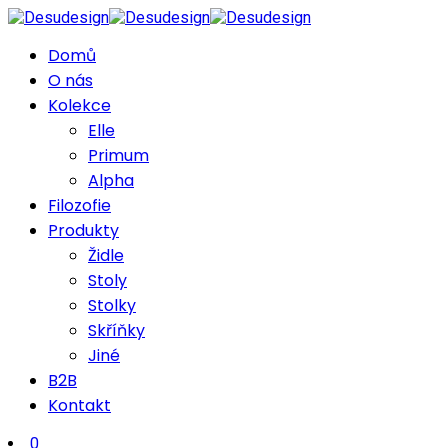
Domů
O nás
Kolekce
Elle
Primum
Alpha
Filozofie
Produkty
Židle
Stoly
Stolky
Skříňky
Jiné
B2B
Kontakt
0