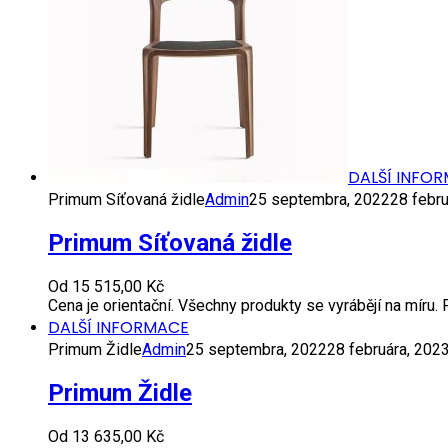
DALŠÍ INFO
Primum Síťovaná židle
Admin
25 septembra, 2022
28 febru
Primum Síťovaná židle
Od
15 515,00
Kč
Cena je orientační. Všechny produkty se vyrábějí na míru
DALŠÍ INFORMACE
Primum Židle
Admin
25 septembra, 2022
28 februára, 202
Primum Židle
Od
13 635,00
Kč