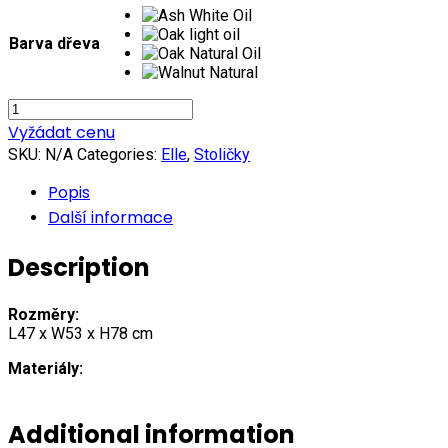
Barva dřeva
Elle
Židle
Vyžádat cenu
s
SKU:
N/A
Categories:
Elle
,
Stoličky
opěrkami
quantity
Popis
Další informace
Description
Rozměry:
L47 x W53 x H78 cm
Materiály:
Additional information